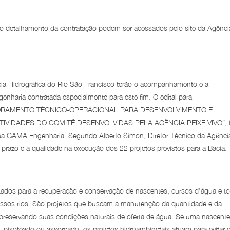
 o detalhamento da contratação podem ser acessados pelo site da Agênci
cia Hidrográfica do Rio São Francisco terão o acompanhamento e a
enharia contratada especialmente para este fim. O edital para
ORAMENTO TÉCNICO-OPERACIONAL PARA DESENVOLVIMENTO E
IVIDADES DO COMITÊ DESENVOLVIDAS PELA AGÊNCIA PEIXE VIVO”, f
esa GAMA Engenharia. Segundo Alberto Simon, Diretor Técnico da Agênci
 o prazo e a qualidade na execução dos 22 projetos previstos para a Bacia.
ltados para a recuperação e conservação de nascentes, cursos d’água e t
ssos rios. São projetos que buscam a manutenção da quantidade e da
 preservando suas condições naturais de oferta de água. Se uma nascent
 pisoteado ou assoreado, os projetos hidroambinetais atuam para evitar 