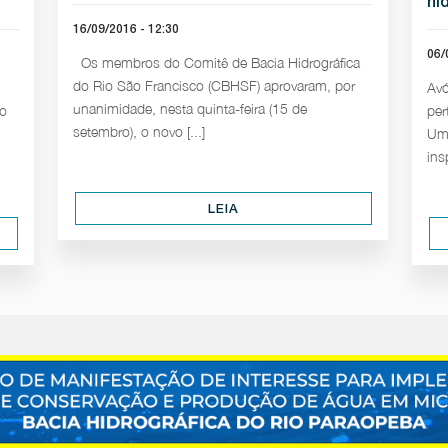
hí
16/09/2016 - 12:30
06/
Os membros do Comitê de Bacia Hidrográfica
do Rio São Francisco (CBHSF) aprovaram, por
Avó
unanimidade, nesta quinta-feira (15 de
to
per
setembro), o novo [...]
Uma
ins
LEIA