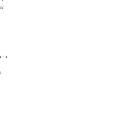
ais
oria
s