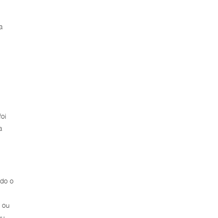
a
oi
a
odo o
e ou
ou