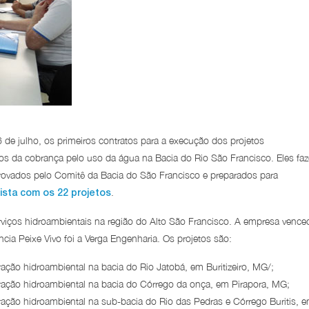
6 de julho, os primeiros contratos para a execução dos projetos
os da cobrança pelo uso da água na Bacia do Rio São Francisco. Eles fa
provados pelo Comitê da Bacia do São Francisco e preparados para
.
lista com os 22 projetos
rviços hidroambientais na região do Alto São Francisco. A empresa vence
cia Peixe Vivo foi a Verga Engenharia. Os projetos são:
ação hidroambiental na bacia do Rio Jatobá, em Buritizeiro, MG/;
ração hidroambiental na bacia do Córrego da onça, em Pirapora, MG;
ração hidroambiental na sub-bacia do Rio das Pedras e Córrego Buritis, 