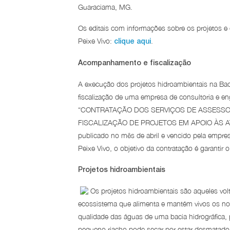
Guaraciama, MG.
Os editais com informações sobre os projetos e
Peixe Vivo:
.
clique aqui
Acompanhamento e fiscalização
A execução dos projetos hidroambientais na Ba
fiscalização de uma empresa de consultoria e eng
“CONTRATAÇÃO DOS SERVIÇOS DE ASSESS
FISCALIZAÇÃO DE PROJETOS EM APOIO ÀS AT
publicado no mês de abril e vencido pela empr
Peixe Vivo, o objetivo da contratação é garantir
Projetos hidroambientais
Os projetos hidroambientais são aqueles vo
ecossistema que alimenta e mantém vivos os no
qualidade das águas de uma bacia hidrográfica,
pequeno riacho pode secar por estar desmatado,