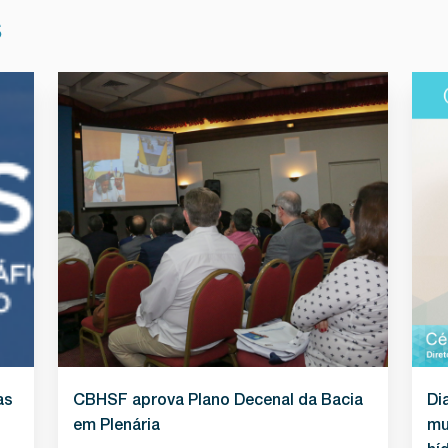
S
as
CBHSF aprova Plano Decenal da Bacia
Di
em Plenária
mu