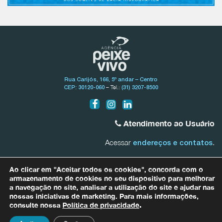
Rua Carijós, 166, 5º andar – Centro
– Tel.:
CEP: 30120-060
(31) 3207-8500
Atendimento ao Usuário
Acessar
.
endereços e contatos
Bacia do Rio São Francisco
Ao clicar em "Aceitar todos os cookies", concorda com o
0800.031.1607
armazenamento de cookies no seu dispositivo para melhorar
a navegação no site, analisar a utilização do site e ajudar nas
nossas iniciativas de marketing. Para mais informações,
Bacias Afluentes Mineiras do Rio São Francisco
0800.031.1608
consulte nossa
Política de privacidade
.
Para quaisquer informações relacionadas a dados pessoais entre em
contato com nosso Encarregado de Proteção de Dados (DPO) por meio