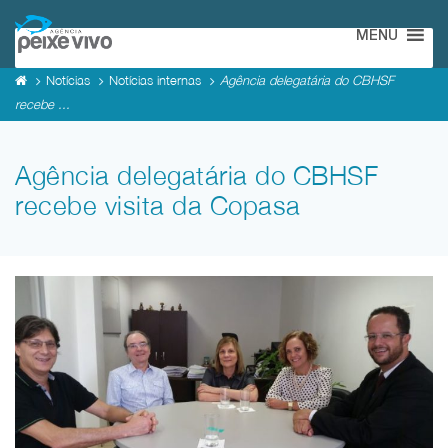
MENU
Notícias
Notícias internas
Agência delegatária do CBHSF
recebe ...
Agência delegatária do CBHSF
recebe visita da Copasa