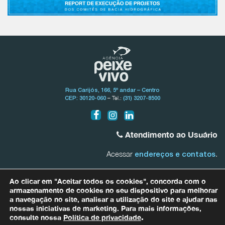
Rua Carijós, 166, 5º andar – Centro
– Tel.:
CEP: 30120-060
(31) 3207-8500
Atendimento ao Usuário
Acessar
.
endereços e contatos
Bacia do Rio São Francisco
Ao clicar em "Aceitar todos os cookies", concorda com o
0800.031.1607
armazenamento de cookies no seu dispositivo para melhorar
a navegação no site, analisar a utilização do site e ajudar nas
nossas iniciativas de marketing. Para mais informações,
Bacias Afluentes Mineiras do Rio São Francisco
0800.031.1608
consulte nossa
Política de privacidade
.
Para quaisquer informações relacionadas a dados pessoais entre em