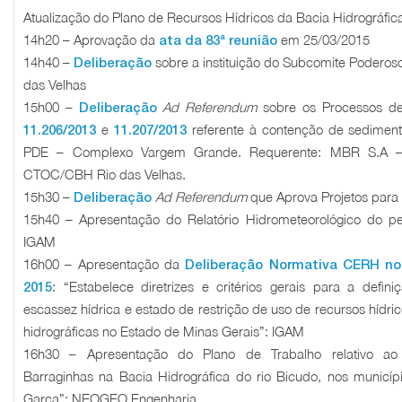
Atualização do Plano de Recursos Hídricos da Bacia Hidrográfic
14h20 – Aprovação da
em 25/03/2015
ata da 83ª reunião
14h40 –
sobre a instituição do Subcomite Podero
Deliberação
das Velhas
15h00 –
Ad Referendum
sobre os Processos d
Deliberação
e
referente à contenção de sedime
11.206/2013
11.207/2013
PDE – Complexo Vargem Grande. Requerente: MBR S.A – Va
CTOC/CBH Rio das Velhas.
15h30 –
Ad Referendum
que Aprova Projetos par
Deliberação
15h40 – Apresentação do Relatório Hidrometeorológico do p
IGAM
16h00 – Apresentação da
Deliberação Normativa CERH no
: “Estabelece diretrizes e critérios gerais para a definiça
2015
escassez hídrica e estado de restrição de uso de recursos hídric
hidrográficas no Estado de Minas Gerais”: IGAM
16h30 – Apresentação do Plano de Trabalho relativo ao p
Barraginhas na Bacia Hidrográfica do rio Bicudo, nos municí
Garça”: NEOGEO Engenharia