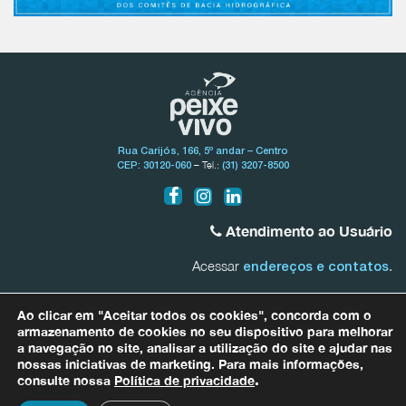
Rua Carijós, 166, 5º andar – Centro
– Tel.:
CEP: 30120-060
(31) 3207-8500
Atendimento ao Usuário
Acessar
.
endereços e contatos
Bacia do Rio São Francisco
Ao clicar em "Aceitar todos os cookies", concorda com o
0800.031.1607
armazenamento de cookies no seu dispositivo para melhorar
a navegação no site, analisar a utilização do site e ajudar nas
nossas iniciativas de marketing. Para mais informações,
Bacias Afluentes Mineiras do Rio São Francisco
0800.031.1608
consulte nossa
Política de privacidade
.
Para quaisquer informações relacionadas a dados pessoais entre em
contato com nosso Encarregado de Proteção de Dados (DPO) por meio