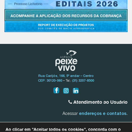
Rua Carijós, 166, 5º andar – Centro
– Tel.:
CEP: 30120-060
(31) 3207-8500
Atendimento ao Usuário
Acessar
.
endereços e contatos
Bacia do Rio São Francisco
Ao clicar em "Aceitar todos os cookies", concorda com o