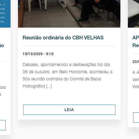
Reunião ordinária do CBH VELHAS
AP
ão
Re
19/10/2009 - 9:19
20/
Debates, apontamentos e deliberações No dia
06 de outubro, em Belo Horizonte, aconteceu a
A A
50a reunião ordinária do Comitê de Bacia
sem
Hidrográfica [...]
Wat
ara
a
LEIA