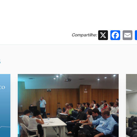
X
Fac
Compartilhe:
S