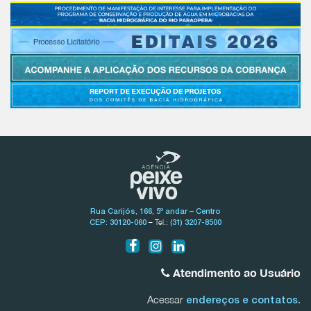
Rua Carijós, 166, 5º andar – Centro
– Tel.:
CEP: 30120-060
(31) 3207-8500
Atendimento ao Usuário
Acessar
.
endereços e contatos