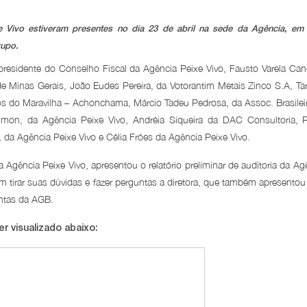
Vivo estiveram presentes no dia 23 de abril na sede da Agência, em
rupo.
 presidente do Conselho Fiscal da Agência Peixe Vivo, Fausto Varela Ca
e Minas Gerais, João Eudes Pereira, da Votorantim Metais Zinco S.A, Tar
s do Maravilha – Achonchama, Márcio Tadeu Pedrosa, da Assoc. Brasilei
imon, da Agência Peixe Vivo, Andréia Siqueira da DAC Consultoria, 
 da Agência Peixe Vivo e Célia Fróes da Agência Peixe Vivo.
a Agência Peixe Vivo, apresentou o relatório preliminar de auditoria da Ag
 tirar suas dúvidas e fazer perguntas a diretora, que também apresentou
contas da AGB.
er visualizado abaixo: