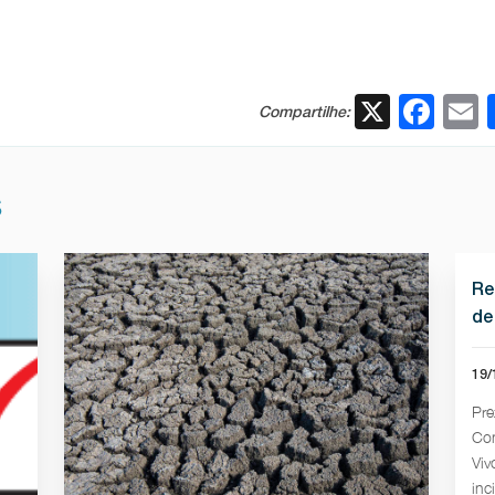
X
Fac
Compartilhe:
S
Re
de
19/
Pre
Con
Viv
inci