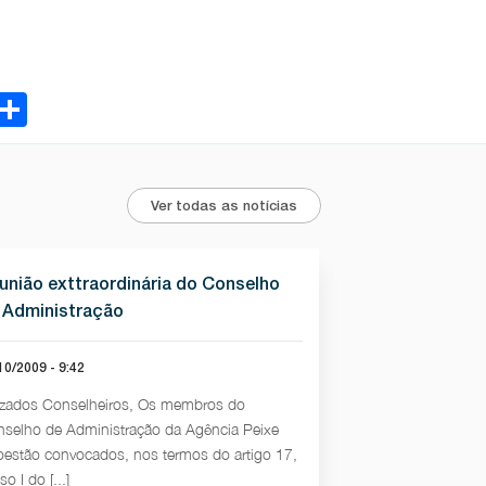
ebook
Email
Share
Ver todas as notícias
união exttraordinária do Conselho
 Administração
10/2009 - 9:42
zados Conselheiros, Os membros do
selho de Administração da Agência Peixe
oestão convocados, nos termos do artigo 17,
so I do [...]