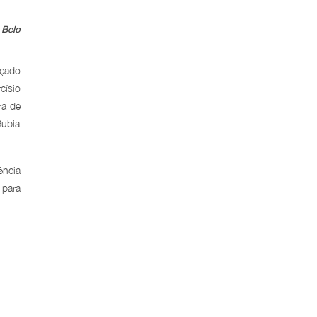
 Belo
nçado
císio
ra de
Rubia
ência
 para