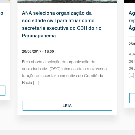
ro
ANA seleciona organização da
Ag
sociedade civil para atuar como
re
secretaria executiva do CBH do rio
Ág
Paranapanema
26/
20/06/2017 - 18:00
A A
de 
Está aberta a seleção de organização da
de 
sociedade civil (OSC) interessada em exercer a
[...]
função de secretaria executiva do Comitê da
Bacia [...]
LEIA