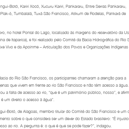
gui-Botó, Kariri Xocó, Xucuru Kariri, Pankararu, Entre Serras Pankararu,
 Plak-ô, Tumbalalá, Tuxá São Francisco, Atikum de Rodelas, Pankará de
o, no hotel Pontal do Lago, localizado às margens do reservatório da Us
a de Itaparica), e foi realizado pelo Comitê da Bacia Hidrográfica do Rio 
xe Vivo e da Apoinme – Articulação dos Povos e Organizações Indígenas
Bacia do Rio São Francisco, os participantes chamaram a atenção para a
ígenas que vivem em frente ao rio São Francisco e não têm acesso a água
 a falta de acesso ao rio, “que é um patrimônio público, nosso”, e afir
s é um direito o acesso à água”.
ngui-Botó, de Alagoas, membro titular do Comitê do São Francisco e um 
nto sobre o que considera ser um dever do Estado brasileiro: “É injusto
so ao rio. A pergunta é: o que é que se pode fazer?”, indagou.