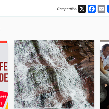
X
Fac
Compartilhe:
S