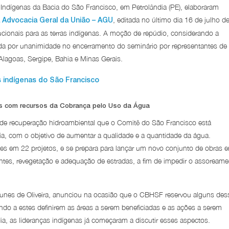
 Indígenas da Bacia do São Francisco, em Petrolândia (PE), elaboraram
, editada no último dia 16 de julho d
a Advocacia Geral da União – AGU
ucionais para as terras indígenas. A moção de repúdio, considerando a
ovada por unanimidade no encerramento do seminário por representantes de
Alagoas, Sergipe, Bahia e Minas Gerais.
 indígenas do São Francisco
os com recursos da Cobrança pelo Uso da Água
 de recuperação hidroambiental que o Comitê do São Francisco está
 com o objetivo de aumentar a qualidade e a quantidade da água.
es em 22 projetos, e se prepara para lançar um novo conjunto de obras 
tes, revegetação e adequação de estradas, a fim de impedir o assoreame
Nunes de Oliveira, anunciou na ocasião que o CBHSF reservou alguns des
ndo a estes definirem as áreas a serem beneficiadas e as ações a serem
ia, as lideranças indígenas já começaram a discutir esses aspectos.