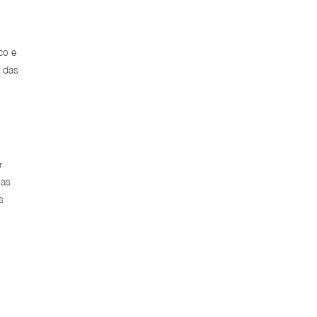
co e
o das
r
nas
s