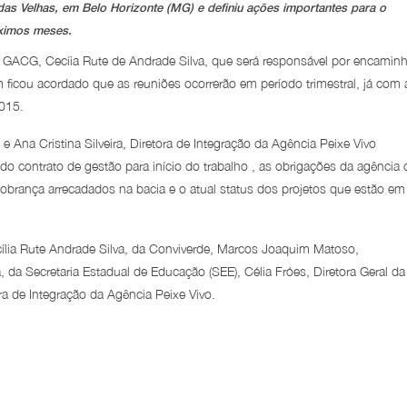
das Velhas, em Belo Horizonte (MG) e definiu ações importantes para o
óximos meses.
do GACG, Cecíia Rute de Andrade Silva, que será responsável por encaminh
ficou acordado que as reuniões ocorrerão em período trimestral, já com 
015.
 e Ana Cristina Silveira, Diretora de Integração da Agência Peixe Vivo
o contrato de gestão para início do trabalho , as obrigações da agência
cobrança arrecadados na bacia e o atual status dos projetos que estão em
ecília Rute Andrade Silva, da Conviverde, Marcos Joaquim Matoso,
, da Secretaria Estadual de Educação (SEE), Célia Fróes, Diretora Geral da
ora de Integração da Agência Peixe Vivo.