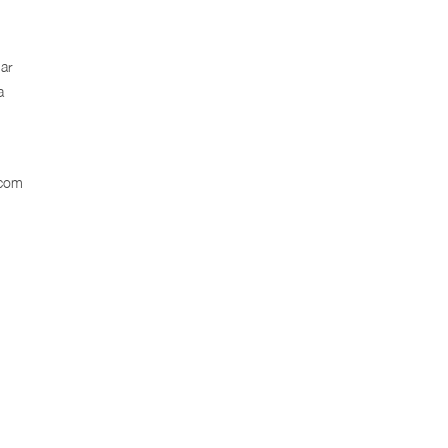
ar
a
 com