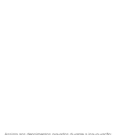
Assista aos depoimentos gravados durante a inauguração: