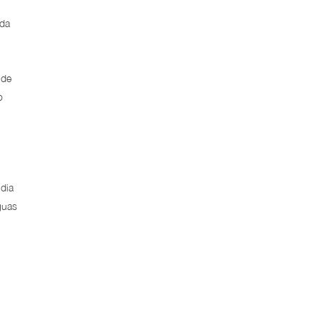
 da
 de
o
dia
guas