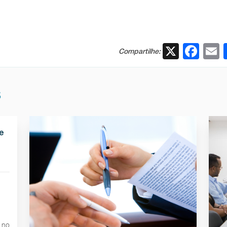
X
Fac
Compartilhe:
S
e
 no