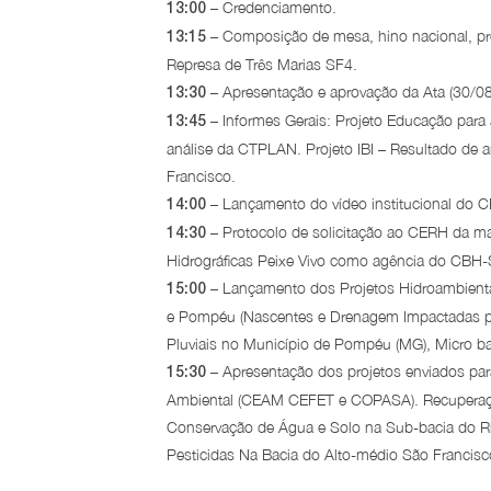
– Credenciamento.
13:00
– Composição de mesa, hino nacional, pro
13:15
Represa de Três Marias SF4.
– Apresentação e aprovação da Ata (30/08
13:30
– Informes Gerais: Projeto Educação para 
13:45
análise da CTPLAN. Projeto IBI – Resultado de
Francisco.
– Lançamento do vídeo institucional do C
14:00
– Protocolo de solicitação ao CERH da m
14:30
Hidrográficas Peixe Vivo como agência do CBH-
– Lançamento dos Projetos Hidroambientai
15:00
e Pompéu (Nascentes e Drenagem Impactadas pe
Pluviais no Município de Pompéu (MG), Micro ba
– Apresentação dos projetos enviados pa
15:30
Ambiental (CEAM CEFET e COPASA). Recuperação
Conservação de Água e Solo na Sub-bacia do Ri
Pesticidas Na Bacia do Alto-médio São Francis