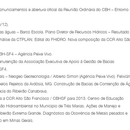
nunciamentos e abertura oficial da Reunião Ordinária do CBH – Entorno
/12).
as águas – Barco Escola. Plano Diretor de Recursos Hídricos – Resultado
 análise da CTPLAN. Edital do FHIDRO. Nova composição da CCR Alto Sã
BH-SF4 – Agência Peixe Vivo.
anutenção da Associação Executiva de Apoio á Gestão de Bacias
SF4.
s – Neogeo Geotecnologia / Alberto Simon (Agência Peixe Vivo). Felixlân
los Rejeitos da Ardósia, MG. Construção de Bacias de Contenção de Á
cia do Ribeirão Canabrava.
ra a CCR Alto São Francisco / CBHSF para 2013. Centro de Educação
 Hidroambiental no Município de Três Marias. Ações de Manejo e
beirão Extrema Grande. Diagnóstico da Ocorrência de Metais pesados e
co em Minas Gerais.