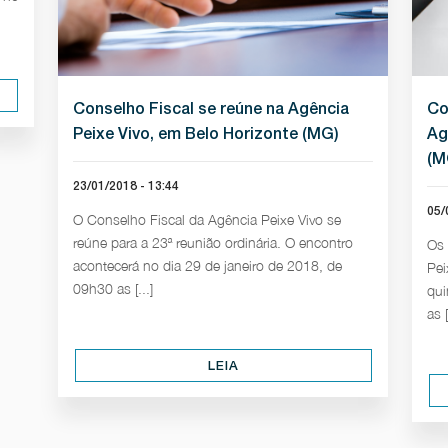
Conselho Fiscal se reúne na Agência
Co
Peixe Vivo, em Belo Horizonte (MG)
Ag
(M
23/01/2018 - 13:44
05/
O Conselho Fiscal da Agência Peixe Vivo se
reúne para a 23ª reunião ordinária. O encontro
Os 
acontecerá no dia 29 de janeiro de 2018, de
Pei
09h30 as [...]
qui
as [
LEIA