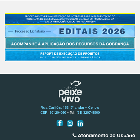
Rua Carijós, 166, 5º andar – Centro
– Tel.:
CEP: 30120-060
(31) 3207-8500
Atendimento ao Usuário