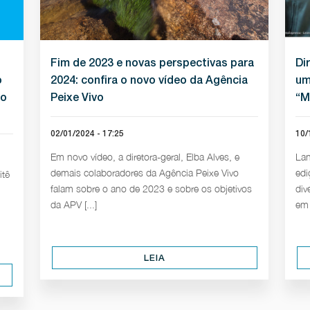
Fim de 2023 e novas perspectivas para
Di
o
2024: confira o novo vídeo da Agência
um
io
Peixe Vivo
“M
02/01/2024 - 17:25
10/
Em novo vídeo, a diretora-geral, Elba Alves, e
Lan
demais colaboradores da Agência Peixe Vivo
edi
itê
falam sobre o ano de 2023 e sobre os objetivos
div
da APV [...]
em 
LEIA