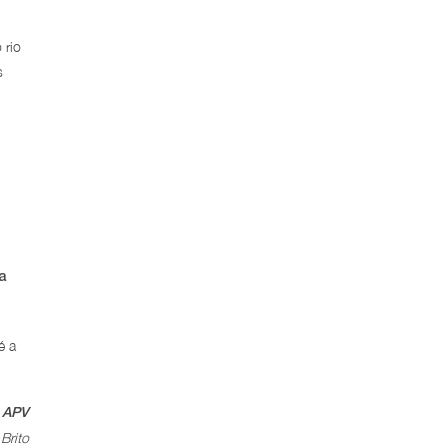
 rio
s
a
é a
 APV
Brito