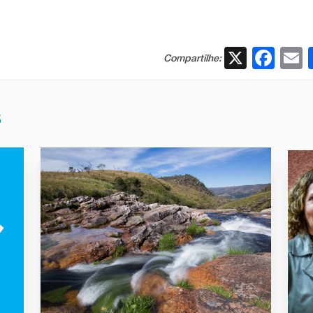
X
Fac
Compartilhe:
S