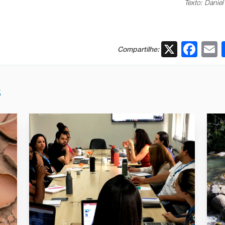
Texto: Daniel 
X
Fac
Compartilhe:
S