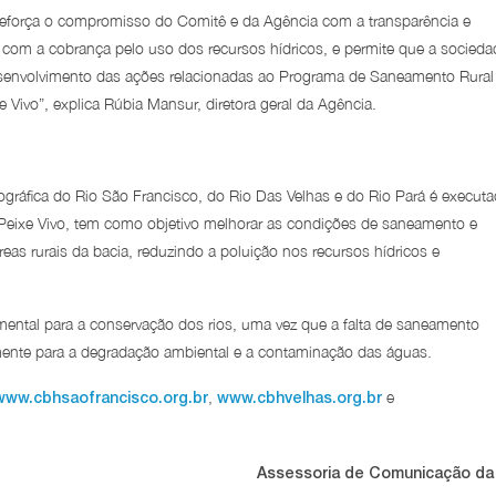
V reforça o compromisso do Comitê e da Agência com a transparência e
 com a cobrança pelo uso dos recursos hídricos, e permite que a socieda
senvolvimento das ações relacionadas ao Programa de Saneamento Rural
e Vivo”, explica Rúbia Mansur, diretora geral da Agência.
ráfica do Rio São Francisco, do Rio Das Velhas e do Rio Pará é execut
Peixe Vivo, tem como objetivo melhorar as condições de saneamento e
as rurais da bacia, reduzindo a poluição nos recursos hídricos e
ental para a conservação dos rios, uma vez que a falta de saneamento
amente para a degradação ambiental e a contaminação das águas.
,
e
www.cbhsaofrancisco.org.br
www.cbhvelhas.org.br
Assessoria de Comunicação da