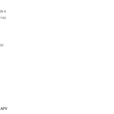
de e
 nas
ado
 APV