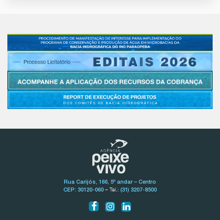
Rua Carijós, 166, 5º andar – Centro
– Tel.:
CEP: 30120-060
(31) 3207-8500