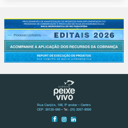
Rua Carijós, 166, 5º andar – Centro
– Tel.:
CEP: 30120-060
(31) 3207-8500