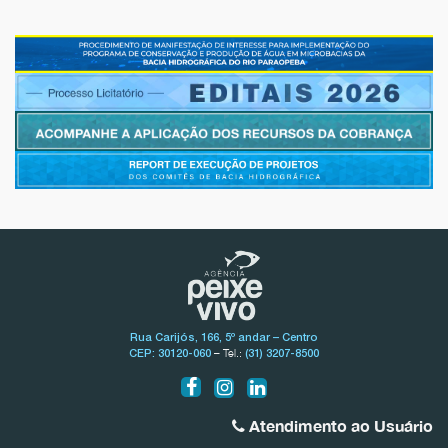
Rua Carijós, 166, 5º andar – Centro
– Tel.:
CEP: 30120-060
(31) 3207-8500
Atendimento ao Usuário