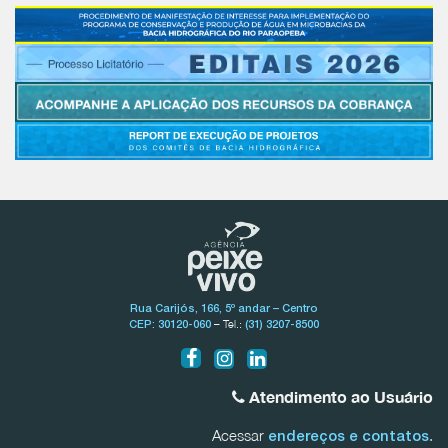
Rua Carijós, 166, 5º andar – Centro
– Tel.:
CEP: 30120-060
(31) 3207-8500
Atendimento ao Usuário
Acessar
.
endereços e contatos