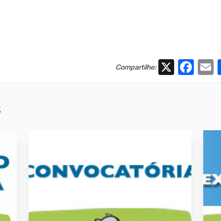
X
Fac
Compartilhe:
S