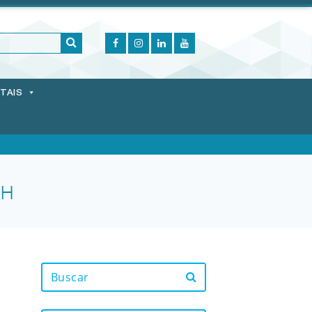
ITAIS
RH