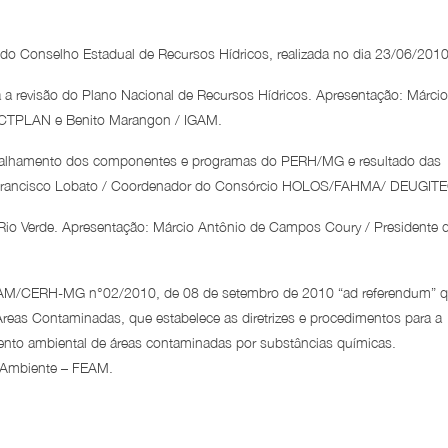
do Conselho Estadual de Recursos Hídricos, realizada no dia 23/06/2010
a revisão do Plano Nacional de Recursos Hídricos. Apresentação: Márcio
 CTPLAN e Benito Marangon / IGAM.
 detalhamento dos componentes e programas do PERH/MG e resultado das
ão: Francisco Lobato / Coordenador do Consórcio HOLOS/FAHMA/ DEUGITE
 Rio Verde. Apresentação: Márcio Antônio de Campos Coury / Presidente 
AM/CERH-MG n°02/2010, de 08 de setembro de 2010 “ad referendum” 
Áreas Contaminadas, que estabelece as diretrizes e procedimentos para a
ento ambiental de áreas contaminadas por substâncias químicas.
 Ambiente – FEAM.