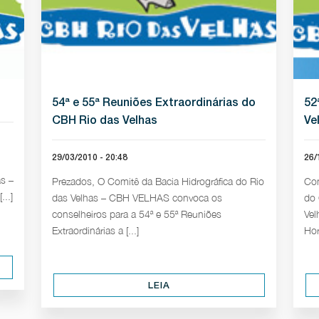
54ª e 55ª Reuniões Extraordinárias do
52
CBH Rio das Velhas
Ve
29/03/2010 - 20:48
26/
as –
Prezados, O Comitê da Bacia Hidrográfica do Rio
Con
..]
das Velhas – CBH VELHAS convoca os
do 
conselheiros para a 54ª e 55ª Reuniões
Vel
Extraordinárias a [...]
Hor
LEIA