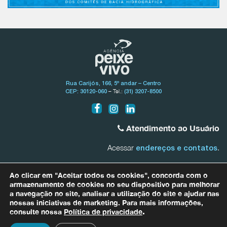
Rua Carijós, 166, 5º andar – Centro
– Tel.:
CEP: 30120-060
(31) 3207-8500
Atendimento ao Usuário
Acessar
.
endereços e contatos
Bacia do Rio São Francisco
Ao clicar em "Aceitar todos os cookies", concorda com o
0800.031.1607
armazenamento de cookies no seu dispositivo para melhorar
a navegação no site, analisar a utilização do site e ajudar nas
nossas iniciativas de marketing. Para mais informações,
Bacias Afluentes Mineiras do Rio São Francisco
0800.031.1608
consulte nossa
Política de privacidade
.
Para quaisquer informações relacionadas a dados pessoais entre em
contato com nosso Encarregado de Proteção de Dados (DPO) por meio