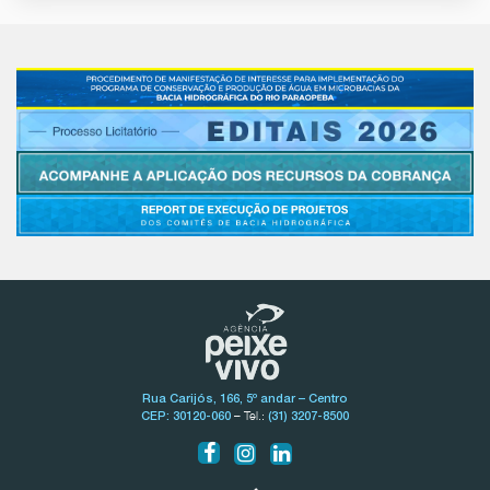
Rua Carijós, 166, 5º andar – Centro
– Tel.:
CEP: 30120-060
(31) 3207-8500