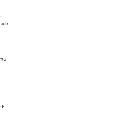
ca
 tudo
,
nta
le