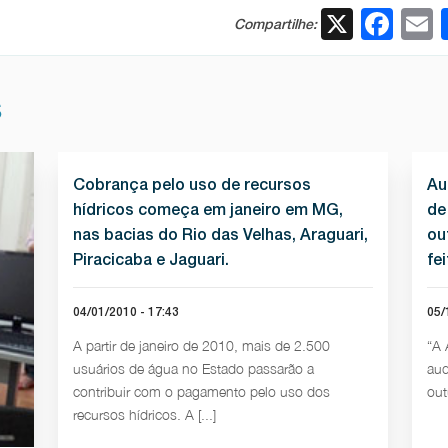
X
Fac
Compartilhe:
S
Cobrança pelo uso de recursos
Au
hídricos começa em janeiro em MG,
de
nas bacias do Rio das Velhas, Araguari,
ou
Piracicaba e Jaguari.
fe
04/01/2010 - 17:43
05/
A partir de janeiro de 2010, mais de 2.500
“A 
usuários de água no Estado passarão a
aud
contribuir com o pagamento pelo uso dos
out
recursos hídricos. A [...]