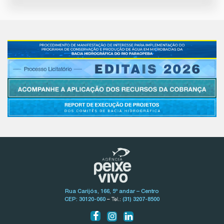
Rua Carijós, 166, 5º andar – Centro
– Tel.:
CEP: 30120-060
(31) 3207-8500