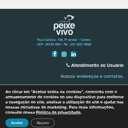
Rua Carijós, 166, 5º andar – Centro
– Tel.:
CEP: 30120-060
(31) 3207-8500
Atendimento ao Usuário
Acessar
.
endereços e contatos
Bacia do Rio São Francisco
Ao clicar em "Aceitar todos os cookies", concorda com o
0800.031.1607
armazenamento de cookies no seu dispositivo para melhorar
a navegação no site, analisar a utilização do site e ajudar nas
nossas iniciativas de marketing. Para mais informações,
Bacias Afluentes Mineiras do Rio São Francisco
0800.031.1608
consulte nossa
Política de privacidade
.
Para quaisquer informações relacionadas a dados pessoais entre em
contato com nosso Encarregado de Proteção de Dados (DPO) por meio
Aceitar
Opções
do e-mail
dpo@agenciapeixevivo.org.br