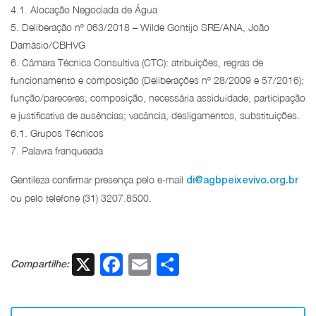
4.1. Alocação Negociada de Água
5. Deliberação nº 063/2018 – Wilde Gontijo SRE/ANA, João
Damásio/CBHVG
6. Câmara Técnica Consultiva (CTC): atribuições, regras de
funcionamento e composição (Deliberações nº 28/2009 e 57/2016);
função/pareceres; composição, necessária assiduidade, participação
e justificativa de ausências; vacância, desligamentos, substituições.
6.1. Grupos Técnicos
7. Palavra franqueada
Gentileza confirmar presença pelo e-mail
di@agbpeixevivo.org.br
ou pelo telefone (31) 3207.8500.
X
Facebook
Email
Share
Compartilhe: