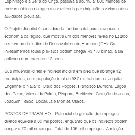
Espinhaço e a Serra do Onça, passará a acumular 800 milhões de
metros cúbicos de água a ser utilizada para irrigação e várias outras
atividades previstas.
O Projeto Jequitaí é considerado fundamental para alavancar a
economia da região, que mostra um dos menores níveis no Estado
em termos do Índice de Desenvolvimento Humano (IDH). Os
investimentos totais previstos podem chegar R$ 1,3 bilhão, a ser
aplicado num prazo de 12 anos.
Sua influência (direta e indireta) incidirá em área que abrange 12
municípios, com população total de 587 mil habitantes: Jequitaí,
Engenheiro Navarro, Claro dos Poções, Francisco Dumont, Lagoa
dos Patos, Várzea da Palma, Pirapora, Buritizeiro, Coração de Jesus,
Joaquim Felício, Bocaiúva e Montes Claros.
POSTOS DE TRABALHO – Potencial de geração de empregos
diretos equivale a 35 mil postos, enquanto que os indiretos podem
chegar a 70 mil empregos. Total de 105 mil empregos. A relação