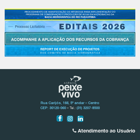
Rua Carijós, 166, 5º andar – Centro
– Tel.:
CEP: 30120-060
(31) 3207-8500
Atendimento ao Usuário