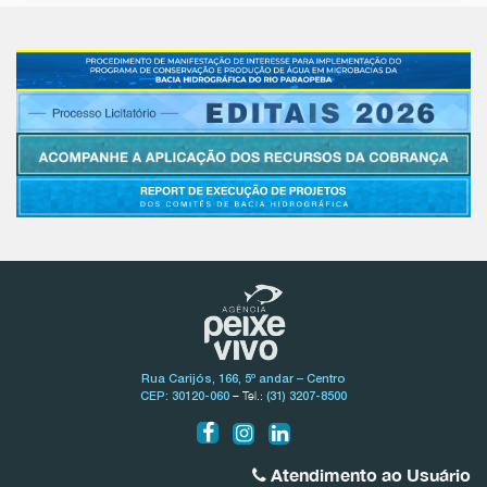
Rua Carijós, 166, 5º andar – Centro
– Tel.:
CEP: 30120-060
(31) 3207-8500
Atendimento ao Usuário