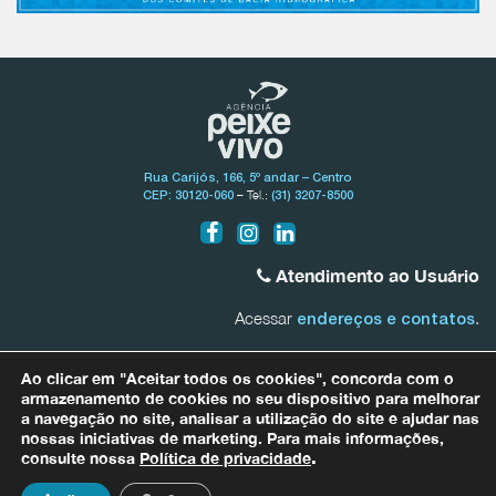
Rua Carijós, 166, 5º andar – Centro
– Tel.:
CEP: 30120-060
(31) 3207-8500
Atendimento ao Usuário
Acessar
.
endereços e contatos
Bacia do Rio São Francisco
Ao clicar em "Aceitar todos os cookies", concorda com o
0800.031.1607
armazenamento de cookies no seu dispositivo para melhorar
a navegação no site, analisar a utilização do site e ajudar nas
nossas iniciativas de marketing. Para mais informações,
Bacias Afluentes Mineiras do Rio São Francisco
0800.031.1608
consulte nossa
Política de privacidade
.
Para quaisquer informações relacionadas a dados pessoais entre em
contato com nosso Encarregado de Proteção de Dados (DPO) por meio