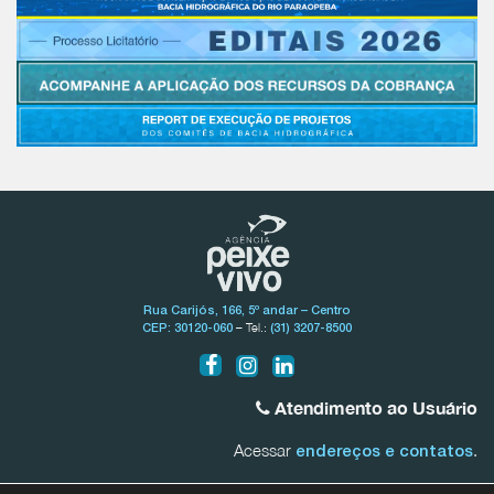
Rua Carijós, 166, 5º andar – Centro
– Tel.:
CEP: 30120-060
(31) 3207-8500
Atendimento ao Usuário
Acessar
.
endereços e contatos