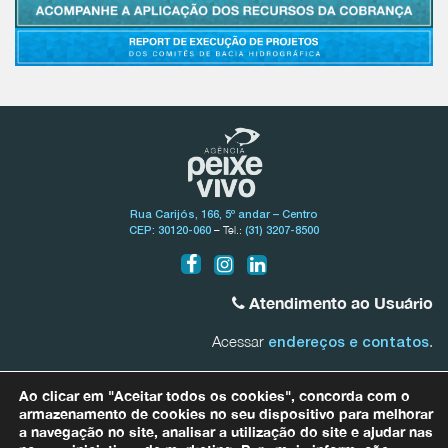
Rua Carijós, 166, 5º andar – Centro
– Tel.:
CEP: 30120-060
(31) 3207-8500
Atendimento ao Usuário
Acessar
.
endereços e contatos
Bacia do Rio São Francisco
Ao clicar em "Aceitar todos os cookies", concorda com o
0800.031.1607
armazenamento de cookies no seu dispositivo para melhorar
a navegação no site, analisar a utilização do site e ajudar nas