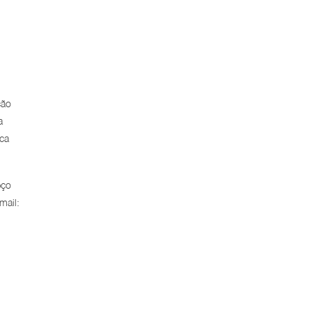
ção
a
ica
eço
mail: