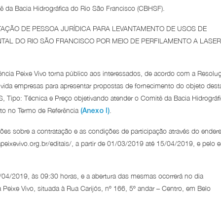
tê da Bacia Hidrográfica do Rio São Francisco (CBHSF).
TAÇÃO DE PESSOA JURÍDICA PARA LEVANTAMENTO DE USOS DE
AL DO RIO SÃO FRANCISCO POR MEIO DE PERFILAMENTO A LASER
ência Peixe Vivo torna público aos interessados, de acordo com a Resolu
ida empresas para apresentar propostas de fornecimento do objeto dest
Tipo: Técnica e Preço objetivando atender o Comitê da Bacia Hidrográf
to no Termo de Referência
.
(Anexo I)
ões sobre a contratação e as condições de participação através do ender
peixevivo.org.br/editais/, a partir de 01/03/2019 até 15/04/2019, e pelo e
5/04/2019, às 09:30 horas, e a abertura das mesmas ocorrerá no dia
eixe Vivo, situada à Rua Carijós, nº 166, 5º andar – Centro, em Belo