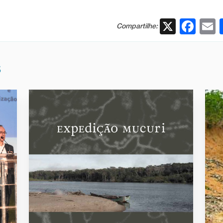
X
Fac
Compartilhe:
S