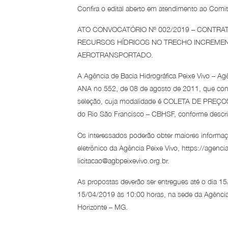
Confira o edital aberto em atendimento ao Comi
ATO CONVOCATÓRIO Nº 002/2019 – CONTRA
RECURSOS HÍDRICOS NO TRECHO INCREMENT
AEROTRANSPORTADO.
A Agência de Bacia Hidrográfica Peixe Vivo – Ag
ANA no 552, de 08 de agosto de 2011, que conv
seleção, cuja modalidade é COLETA DE PREÇOS, 
do Rio São Francisco – CBHSF, conforme descri
Os interessados poderão obter maiores informaç
eletrônico da Agência Peixe Vivo, https://agencia
licitacao@agbpeixevivo.org.br.
As propostas deverão ser entregues até o dia 1
15/04/2019 às 10:00 horas, na sede da Agência P
Horizonte – MG.