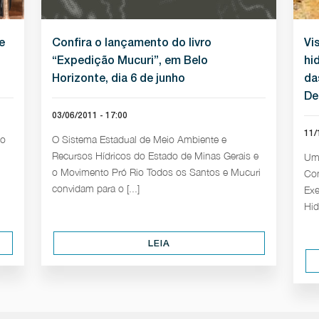
e
Confira o lançamento do livro
Vi
“Expedição Mucuri”, em Belo
hi
Horizonte, dia 6 de junho
da
De
03/06/2011 - 17:00
11/
to
O Sistema Estadual de Meio Ambiente e
Recursos Hídricos do Estado de Minas Gerais e
Uma
o Movimento Pró Rio Todos os Santos e Mucuri
Con
convidam para o [...]
Exe
Hid
LEIA