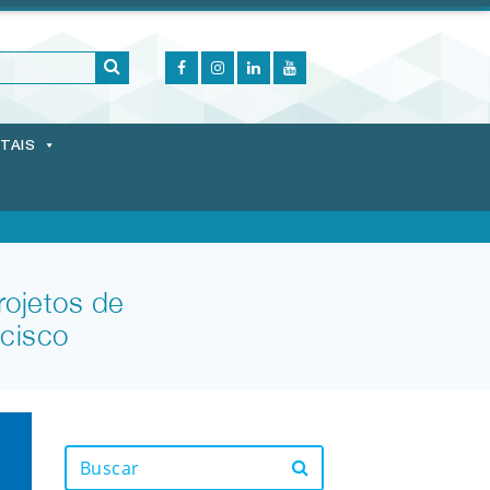
ITAIS
rojetos de
ncisco