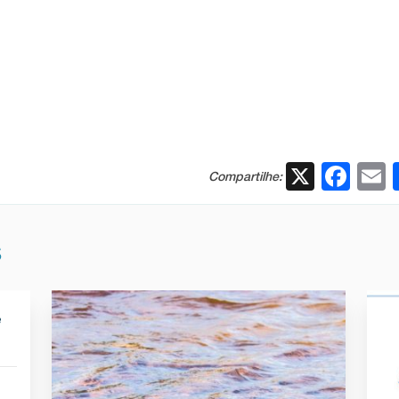
X
Fac
Compartilhe:
S
e