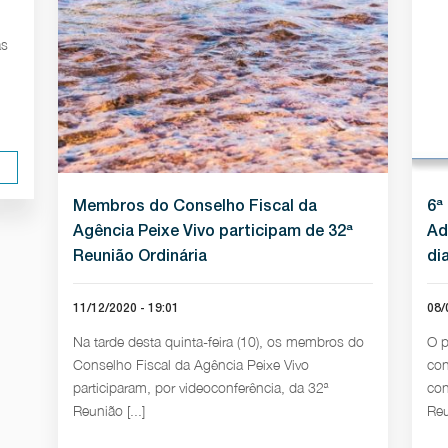
as
Membros do Conselho Fiscal da
6ª
Agência Peixe Vivo participam de 32ª
Ad
Reunião Ordinária
di
11/12/2020 - 19:01
08/
Na tarde desta quinta-feira (10), os membros do
O p
Conselho Fiscal da Agência Peixe Vivo
con
participaram, por videoconferência, da 32ª
con
Reunião [...]
Reu