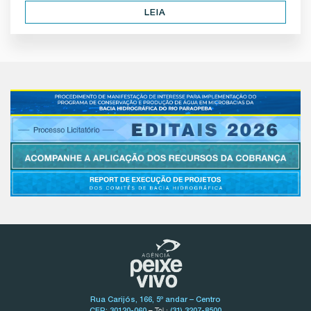
LEIA
Rua Carijós, 166, 5º andar – Centro
– Tel.:
CEP: 30120-060
(31) 3207-8500