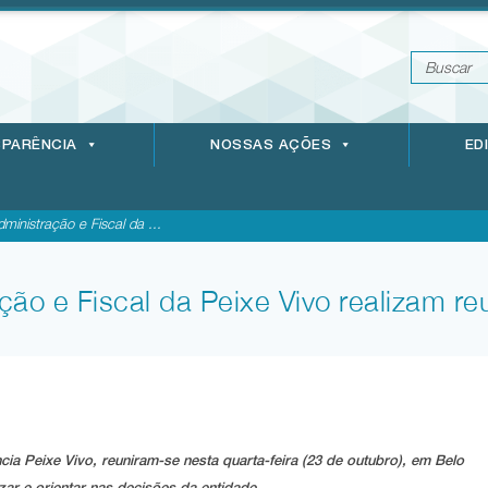
PARÊNCIA
NOSSAS AÇÕES
ED
ministração e Fiscal da ...
ão e Fiscal da Peixe Vivo realizam re
ia Peixe Vivo, reuniram-se nesta quarta-feira (23 de outubro), em Belo
zar e orientar nas decisões da entidade.