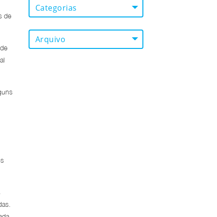
Categorias
s de
Arquivo
 de
al
guns
os
s
das.
ada,