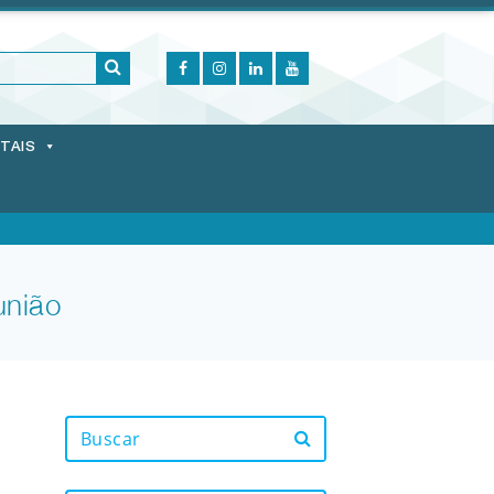
ITAIS
união