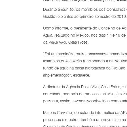
Durante a reunião, os membros dos Conselhos d
Gestão referentes ao primeiro semestre de 2019.
Como informe, o presidente do Conselho de Admi
Água, realizado no México, nos dias 17 e 18 de 
da Peixe Vivo, Célia Fróes.
“Foi um seminário muito interessante, aprende
exemplos que já estão funcionando e os result
fundo de água na bacia hidrográfica do Rio São
implementação”, esclarece.
A diretora da Agência Peixe Vivo, Célia Fróes, 
contratado por meio do processo seletivo já est
gastos e, assim, sermos reconhecidos como refe
Mateus Carvalho, do setor de informática da A
processos e mostrou também um novo sistema
O presidente Odorico destacou: “estamos cumpr