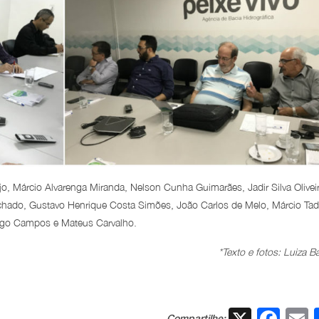
jo, Márcio Alvarenga Miranda, Nelson Cunha Guimarães, Jadir Silva Oliveir
achado, Gustavo Henrique Costa Simões, João Carlos de Melo, Márcio Ta
iago Campos e Mateus Carvalho.
*Texto e fotos: Luiza B
X
Fac
Compartilhe: