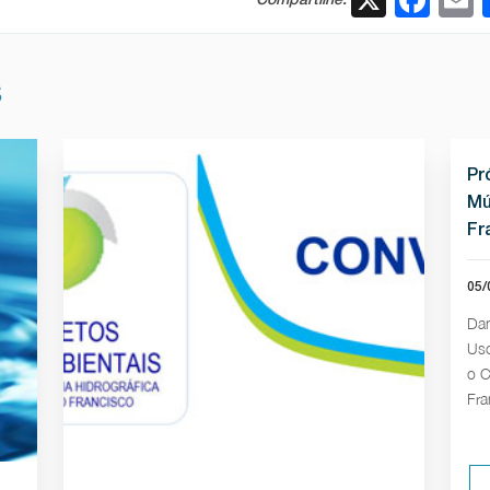
S
Pr
Mú
Fr
05/
Dan
Uso
o C
Fra