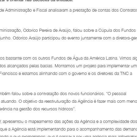
e Administração e Fiscal analisaram a prestação de contas dos Contrato
nistração, Odorico Pereira de Araújo, falou sobre a Cúpula dos Fundos
junho. Odorico Araújo participou do evento juntamente com a diretora-ger
mos bastante com os outros Fundos de Água da América Latina. Vimos al
ados alcançados pelas bacias. Montamos um projeto para implementar um
 Francisco e estamos alinhando com o governo e os diretores da TNC a
também falou sobre a contratação dos novos funcionários. “O pessoal
á atuando. O objetivo da reestruturação da Agência é fazer mais com men
rência na gestão dos recursos hídricos”.
PV, apresentou o mapeamento das ações da Agência e a complexidade do
 que a Agência está implementando para o acompanhamento das deman
indo o que prometemos: que é passar a ser uma agência mais informatiz