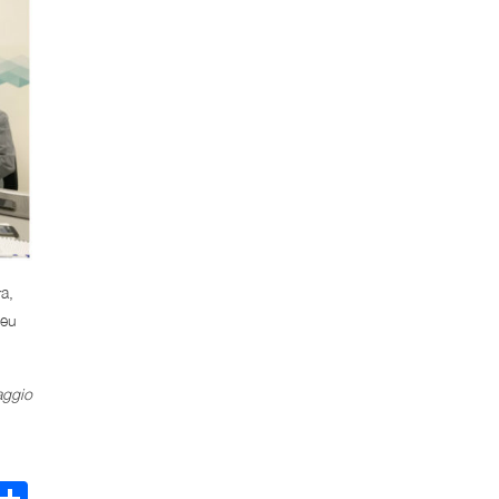
a,
deu
aggio
ebook
Email
Share