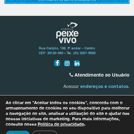
Rua Carijós, 166, 5º andar – Centro
– Tel.:
CEP: 30120-060
(31) 3207-8500
Atendimento ao Usuário
Acessar
.
endereços e contatos
Bacia do Rio São Francisco
Ao clicar em "Aceitar todos os cookies", concorda com o
0800.031.1607
armazenamento de cookies no seu dispositivo para melhorar
a navegação no site, analisar a utilização do site e ajudar nas
nossas iniciativas de marketing. Para mais informações,
Bacias Afluentes Mineiras do Rio São Francisco
0800.031.1608
consulte nossa
Política de privacidade
.
Para quaisquer informações relacionadas a dados pessoais entre em
contato com nosso Encarregado de Proteção de Dados (DPO) por meio