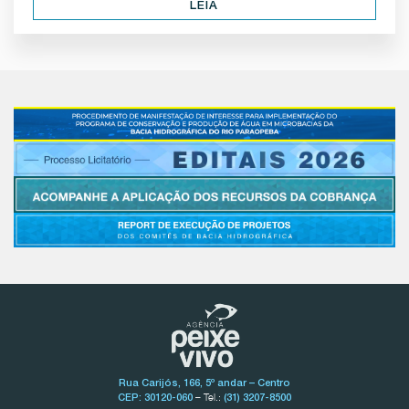
LEIA
Rua Carijós, 166, 5º andar – Centro
– Tel.:
CEP: 30120-060
(31) 3207-8500