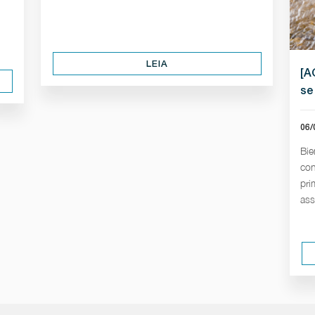
LEIA
[A
se
06/
Bie
con
pri
ass