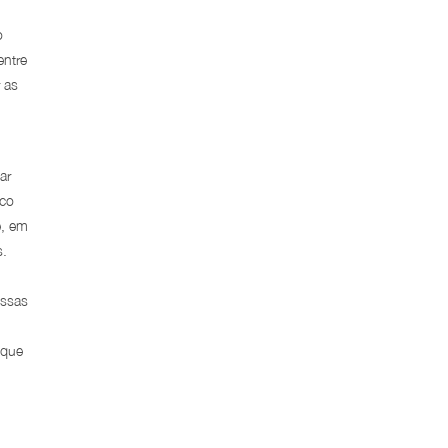
o
entre
 as
ar
ico
e, em
s.
essas
 que