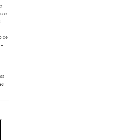
no
rece
s
o de
 –
res
es