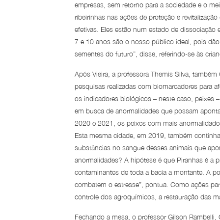
empresas, sem retorno para a sociedade e o me
ribeirinhas nas ações de proteção e revitalizaçã
efetivas. Eles estão num estado de dissociação 
7 e 10 anos são o nosso público ideal, pois dão
sementes do futuro”, disse, referindo-se às crian
Após Vieira, a professora Themis Silva, também
pesquisas realizadas com biomarcadores para afer
os indicadores biológicos – neste caso, peixes 
em busca de anormalidades que possam apontar
2020 e 2021, os peixes com mais anormalidades
Esta mesma cidade, em 2019, também continha 
substâncias no sangue desses animais que apont
anormalidades? A hipótese é que Piranhas é a p
contaminantes de toda a bacia a montante. A p
combatem o estresse”, pontua. Como ações para re
controle dos agroquímicos, a restauração das mata
Fechando a mesa, o professor Gilson Rambelli,