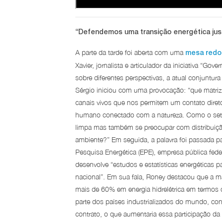
“Defendemos uma transição energética justa
A parte da tarde foi aberta com uma
mesa redon
Xavier, jornalista e articulador da iniciativa “G
sobre diferentes perspectivas, a atual conjuntur
Sérgio iniciou com uma provocação: “que matri
canais vivos que nos permitem um contato diret
humano conectado com a natureza. Como o setor
limpa mas também se preocupar com distribuição
ambiente?” Em seguida, a palavra foi passada par
Pesquisa Energética (EPE), empresa pública fede
desenvolve “estudos e estatísticas energéticas p
nacional”. Em sua fala, Roney destacou que a mat
mais de 60% em energia hidrelétrica em termos d
parte dos países industrializados do mundo, co
contrato, o que aumentaria essa participação da 