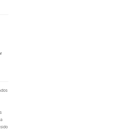
r
tudos
s
 a
 sido