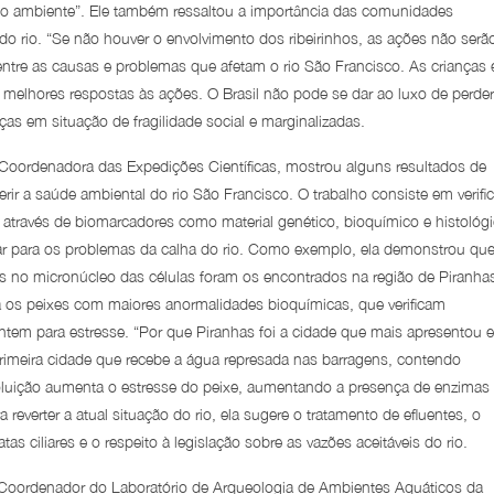
io ambiente”. Ele também ressaltou a importância das comunidades
o do rio. “Se não houver o envolvimento dos ribeirinhos, as ações não serã
entre as causas e problemas que afetam o rio São Francisco. As crianças 
 melhores respostas às ações. O Brasil não pode se dar ao luxo de perder
ças em situação de fragilidade social e marginalizadas.
 Coordenadora das Expedições Científicas, mostrou alguns resultados de
ir a saúde ambiental do rio São Francisco. O trabalho consiste em verific
– através de biomarcadores como material genético, bioquímico e histológ
 para os problemas da calha do rio. Como exemplo, ela demonstrou qu
 no micronúcleo das células foram os encontrados na região de Piranha
os peixes com maiores anormalidades bioquímicas, que verificam
em para estresse. “Por que Piranhas foi a cidade que mais apresentou 
rimeira cidade que recebe a água represada nas barragens, contendo
oluição aumenta o estresse do peixe, aumentando a presença de enzimas
verter a atual situação do rio, ela sugere o tratamento de efluentes, o
s ciliares e o respeito à legislação sobre as vazões aceitáveis do rio.
 Coordenador do Laboratório de Arqueologia de Ambientes Aquáticos da