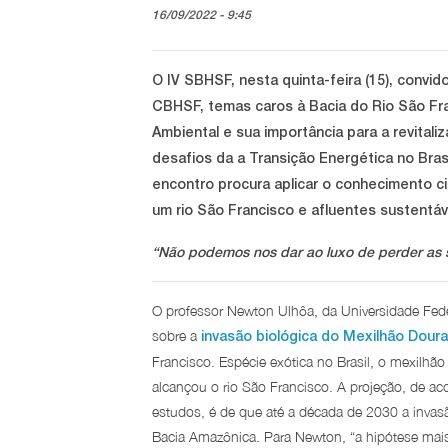
16/09/2022 - 9:45
O IV SBHSF, nesta quinta-feira (15), convid
CBHSF, temas caros à Bacia do Rio São Fr
Ambiental e sua importância para a revitali
desafios da a Transição Energética no Brasi
encontro procura aplicar o conhecimento ci
um rio São Francisco e afluentes sustentáv
“Não podemos nos dar ao luxo de perder as 
O professor Newton Ulhôa, da Universidade Fede
sobre a
invasão biológica do Mexilhão Dour
Francisco. Espécie exótica no Brasil, o mexilhã
alcançou o rio São Francisco. A projeção, de a
estudos, é de que até a década de 2030 a invasã
Bacia Amazônica. Para Newton, “a hipótese mais 