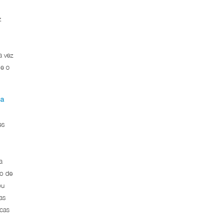
z
a vez
 e o
a
es
a
to de
ou
as
ucas