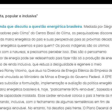
, popular e inclusiva”
. Mediada por Sérgi
da que discutiu a questão energética brasileira
overnadores pelo Clima” do Centro Brasil do Clima, os pesquisadores discorr
a da matriz energética do país e suas perspectivas para as próximas décad
z energética queremos e para quem? Os povos indígenas são os últimos
o com a natureza, e precisamos perceber isso. Eles são o pensamento
 de energia pode ser redesenhado para fazer não só a produção de ener
 de renda inclusiva, que reduza a desigualdade e regenere o meio
a Roney Vitorino, que atua na Diretoria de Energia Elétrica da Empresa d
ral vinculada ao Ministério de Minas e Energia do Governo Federal. A EPE
ara subsidiar a formulação, implementação e avaliação da política energéti
riz energética brasileira é, hoje, “praticamente 90% renovável”, baseada
e capacidade instalada. Esse caráter renovável coloca o país à frente da 
ntando, inclusive, com o fechamento de algumas termelétricas em fim de
energia renovável. No entanto, há desafios pela frente. O Plano Decenal d