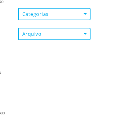
do
Categorias
Arquivo
e
eas