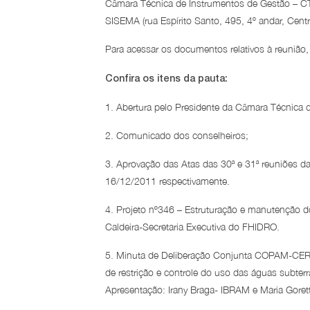
Câmara Técnica de Instrumentos de Gestão – CTI
SISEMA (rua Espírito Santo, 495, 4º andar, Centr
Para acessar os documentos relativos à reunião
Confira os itens da pauta:
1. Abertura pelo Presidente da Câmara Técnica
2. Comunicado dos conselheiros;
3. Aprovação das Atas das 30ª e 31ª reuniões 
16/12/2011 respectivamente.
4. Projeto nº346 – Estruturação e manutenção d
Caldeira-Secretaria Executiva do FHIDRO.
5. Minuta de Deliberação Conjunta COPAM-CERH/
de restrição e controle do uso das águas subterr
Apresentação: Irany Braga- IBRAM e Maria Gore