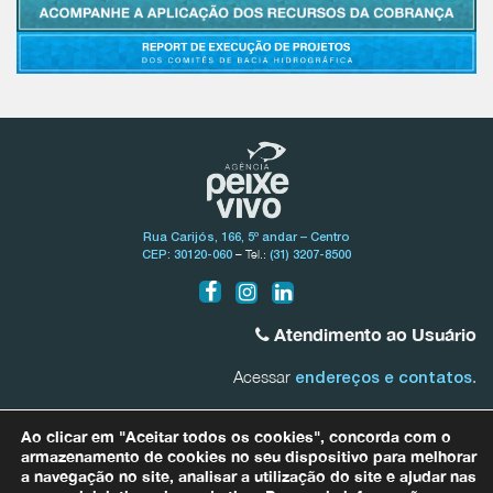
Rua Carijós, 166, 5º andar – Centro
– Tel.:
CEP: 30120-060
(31) 3207-8500
Atendimento ao Usuário
Acessar
.
endereços e contatos
Bacia do Rio São Francisco
Ao clicar em "Aceitar todos os cookies", concorda com o
0800.031.1607
armazenamento de cookies no seu dispositivo para melhorar
a navegação no site, analisar a utilização do site e ajudar nas