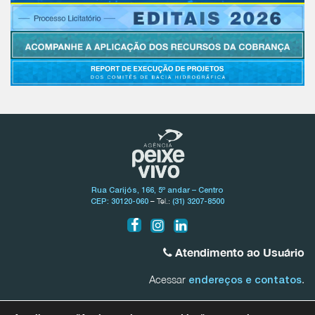
Rua Carijós, 166, 5º andar – Centro
– Tel.:
CEP: 30120-060
(31) 3207-8500
Atendimento ao Usuário
Acessar
.
endereços e contatos
Bacia do Rio São Francisco