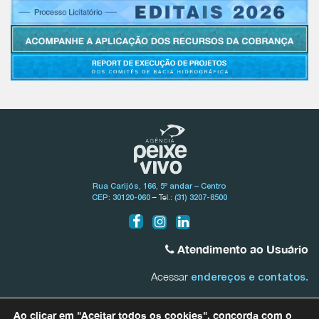
Rua Carijós, 166, 5º andar – Centro
– Tel.:
CEP: 30120-060
(31) 3207-8500
Atendimento ao Usuário
Acessar
.
endereços e contatos
Bacia do Rio São Francisco
Ao clicar em "Aceitar todos os cookies", concorda com o