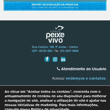
Rua Carijós, 166, 5º andar – Centro
– Tel.:
CEP: 30120-060
(31) 3207-8500
Atendimento ao Usuário
Acessar
.
endereços e contatos
Bacia do Rio São Francisco
Ao clicar em "Aceitar todos os cookies", concorda com o
0800.031.1607
armazenamento de cookies no seu dispositivo para melhorar
a navegação no site, analisar a utilização do site e ajudar nas
nossas iniciativas de marketing. Para mais informações,
Bacias Afluentes Mineiras do Rio São Francisco
0800.031.1608
consulte nossa
Política de privacidade
.