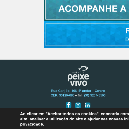
Rua Carijós, 166, 5º andar – Centro
– Tel.:
CEP: 30120-060
(31) 3207-8500
Ao clicar em "Aceitar todos os cookies", concorda co
site, analisar a utilização do site e ajudar nas nossas 
privacidade
.