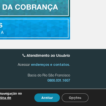
Atendimento ao Usuário
Acessar
.
endereços e contatos
Bacia do Rio São Francisco
0800.031.1607
 Mineiras do Rio São Francisco
0800.031.1608
 navegação no
onadas a dados pessoais entre em contato com nosso
ítica de
Aceitar
Opções
 por meio do e-mail
dpo@agenciapeixevivo.org.br