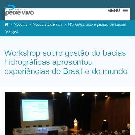
MENU
Notícias
Notícias Externas
Workshop sobre gestão de bacias
hidrográ...
Workshop sobre gestão de bacias
hidrográficas apresentou
experiências do Brasil e do mundo