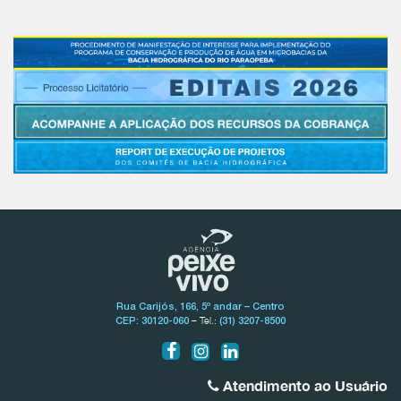
Rua Carijós, 166, 5º andar – Centro
– Tel.:
CEP: 30120-060
(31) 3207-8500
Atendimento ao Usuário