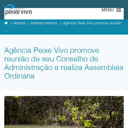
MENU
Notícias
Notícias internas
Agência Peixe Vivo promove reunião
...
Agência Peixe Vivo promove
reunião de seu Conselho de
Administração e realiza Assembleia
Ordinária