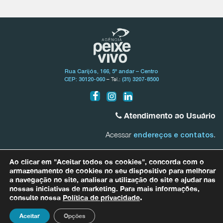
Rua Carijós, 166, 5º andar – Centro
– Tel.:
CEP: 30120-060
(31) 3207-8500
Atendimento ao Usuário
Acessar
.
endereços e contatos
Bacia do Rio São Francisco
Ao clicar em "Aceitar todos os cookies", concorda com o
0800.031.1607
armazenamento de cookies no seu dispositivo para melhorar
a navegação no site, analisar a utilização do site e ajudar nas
nossas iniciativas de marketing. Para mais informações,
Bacias Afluentes Mineiras do Rio São Francisco
0800.031.1608
consulte nossa
Política de privacidade
.
Para quaisquer informações relacionadas a dados pessoais entre em
contato com nosso Encarregado de Proteção de Dados (DPO) por meio
Aceitar
Opções
do e-mail
dpo@agenciapeixevivo.org.br