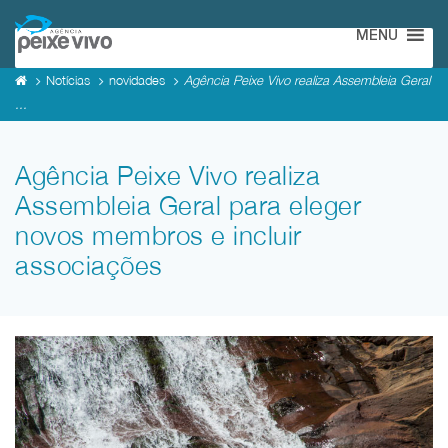
MENU
Notícias
novidades
Agência Peixe Vivo realiza Assembleia Geral
...
Agência Peixe Vivo realiza
Assembleia Geral para eleger
novos membros e incluir
associações